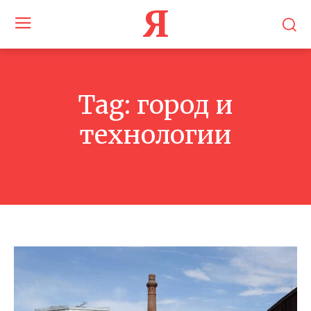
Я
Tag:
город и
технологии