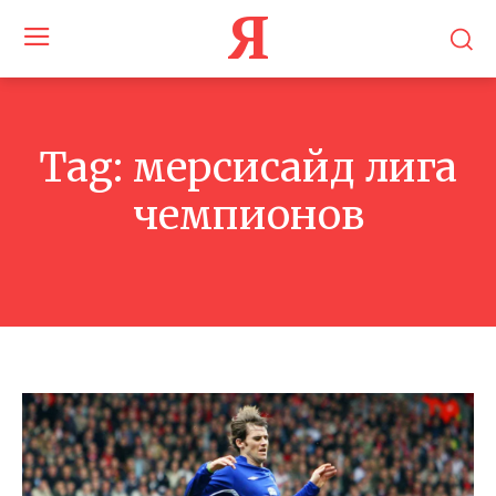
Я
Tag:
мерсисайд лига
чемпионов