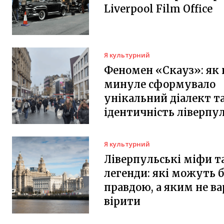
Liverpool Film Office
Я культурний
Феномен «Скауз»: як 
минуле сформувало
унікальний діалект т
ідентичність ліверпу
Я культурний
Ліверпульські міфи т
легенди: які можуть 
правдою, а яким не ва
вірити