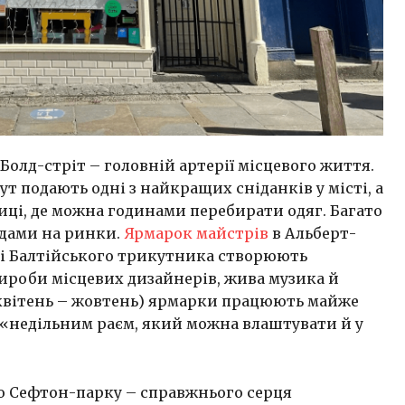
Болд-стріт – головній артерії місцевого життя.
ут подають одні з найкращих сніданків у місті, а
ці, де можна годинами перебирати одяг. Багато
одами на ринки.
Ярмарок майстрів
в Альберт-
ні Балтійського трикутника створюють
вироби місцевих дизайнерів, жива музика й
і (квітень – жовтень) ярмарки працюють майже
х «недільним раєм, який можна влаштувати й у
до Сефтон-парку – справжнього серця