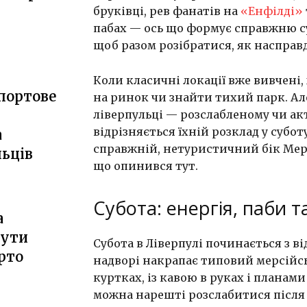
бруківці, рев фанатів на
«Енфілді»
пабах — ось що формує справжню су
щоб разом розібратися, як насправді
Коли класичні локації вже вивчені
портове
на ринок чи знайти тихий парк. Ал
ліверпульці — розслабленому чи ак
відрізняється їхній розклад у субот
а
справжній, нетуристичний бік Мер
льців
що опинився тут.
Субота: енергія, паби т
а
бути
Субота в Ліверпулі починається з ві
рто
надворі накрапає типовий мерсійсь
куртках, із кавою в руках і планами
можна нарешті розслабитися після