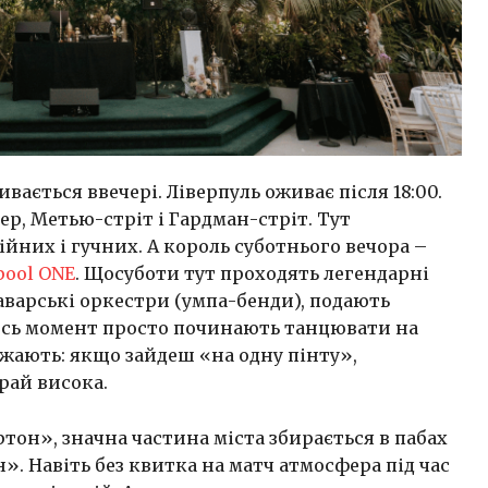
вається ввечері. Ліверпуль оживає після 18:00.
р, Метью-стріт і Гардман-стріт. Тут
йних і гучних. А король суботнього вечора –
pool ONE
. Щосуботи тут проходять легендарні
аварські оркестри (умпа-бенди), подають
ийсь момент просто починають танцювати на
джають: якщо зайдеш «на одну пінту»,
рай висока.
тон», значна частина міста збирається в пабах
н». Навіть без квитка на матч атмосфера під час