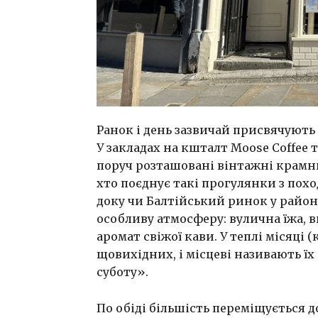
Ранок і день зазвичай присвячують 
У закладах на кшталт Moose Coffee т
поруч розташовані вінтажні крамни
хто поєднує такі прогулянки з пох
доку чи Балтійський ринок у райо
особливу атмосферу: вулична їжа, 
аромат свіжої кави. У теплі місяц
щовихідних, і місцеві називають ї
суботу».
По обіді більшість переміщується 