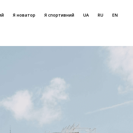
ий
Я новатор
Я спортивний
UA
RU
EN