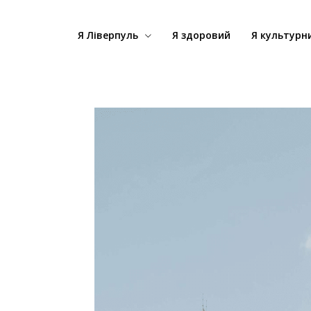
Я Ліверпуль
Я здоровий
Я культурн