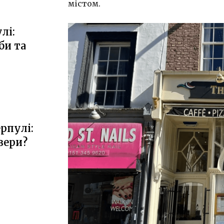
містом.
лі:
би та
ерпулі:
зери?