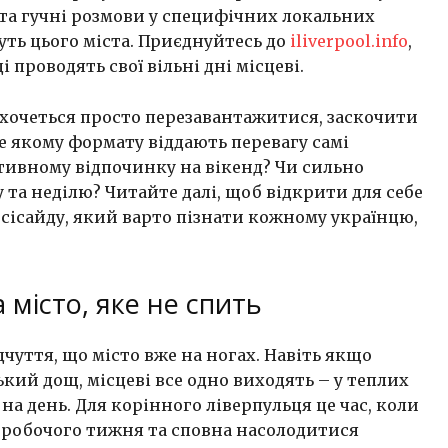
та гучні розмови у специфічних локальних
ть цього міста. Приєднуйтесь до
iliverpool.info
,
 проводять свої вільні дні місцеві.
, хочеться просто перезавантажитися, заскочити
е якому формату віддають перевагу самі
тивному відпочинку на вікенд? Чи сильно
у та неділю? Читайте далі, щоб відкрити для себе
сісайду, який варто пізнати кожному українцю,
а місто, яке не спить
дчуття, що місто вже на ногах. Навіть якщо
кий дощ, місцеві все одно виходять – у теплих
 на день. Для корінного ліверпульця це час, коли
 робочого тижня та сповна насолодитися