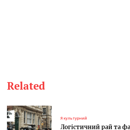
Related
Я культурний
Логістичний рай та ф