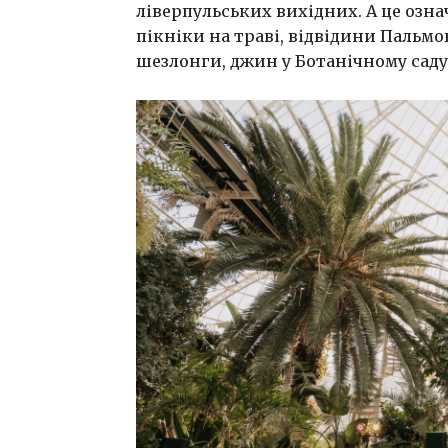
ліверпульських вихідних. А це озна
пікніки на траві, відвідини Пальмо
шезлонги, джин у Ботанічному саду