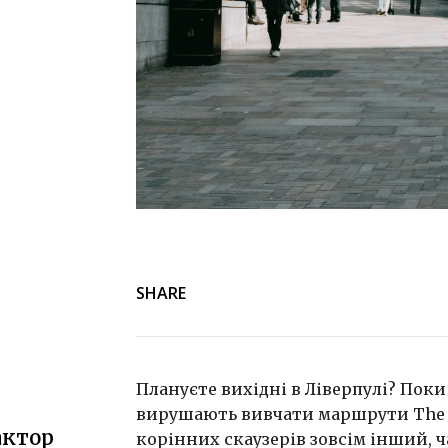
SHARE
Плануєте вихідні в Ліверпулі? Поки
вирушають вивчати маршрути The B
актор
корінних скаузерів зовсім інший, ч