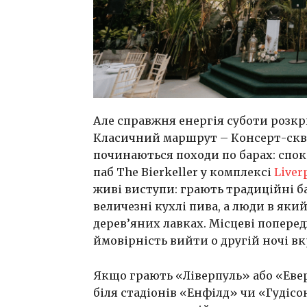
Але справжня енергія суботи розкри
Класичний маршрут – Консерт-скве
починаються походи по барах: спокі
паб The Bierkeller у комплексі
Liver
живі виступи: грають традиційні б
величезні кухлі пива, а люди в як
дерев’яних лавках. Місцеві попере
ймовірність вийти о другій ночі вк
Якщо грають «Ліверпуль» або «Евер
біля стадіонів «Енфілд» чи «Гудісо