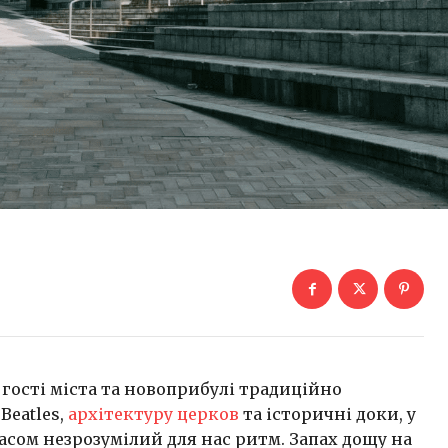
 гості міста та новоприбулі традиційно
eatles,
архітектуру церков
та історичні доки, у
асом незрозумілий для нас ритм. Запах дощу на