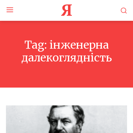
Я
Tag:
інженерна
далекоглядність