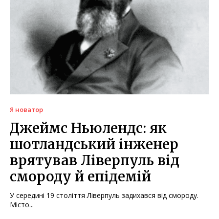
Я новатор
Джеймс Ньюлендс: як
шотландський інженер
врятував Ліверпуль від
смороду й епідемій
У середині 19 століття Ліверпуль задихався від смороду.
Місто...