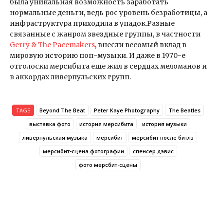
была уникальная возможность заработать
нормальные деньги, ведь рос уровень безработицы, а
инфраструктура приходила в упадок.Разные
связанные с жанром звездные группы, в частности
Gerry & The Pacemakers
, внесли весомый вклад в
мировую историю поп-музыки. И даже в 1970-е
отголоски мерсибита еще жил в сердцах меломанов и
в аккордах ливерпульских групп.
TAGS
Beyond The Beat
Peter Kaye Photography
The Beatles
выставка фото
история мерсибита
история музыки
ливерпульская музыка
мерсибит
мерсибит после битлз
мерсибит-сцена фотографии
спенсер дэвис
фото мерсбит-сцены