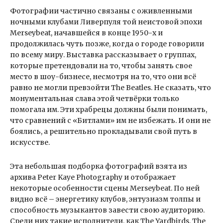
Фотографии частично связаны с оживленными
ночными клубами Ливерпуля той неистовой эпохи
Merseybeat, начавшейся в конце 1950-х и
продолжилась чуть позже, когда о городе говорили
по всему миру. Выставка рассказывает о группах,
которые претендовали на то, чтобы занять свое
место в шоу-бизнесе, несмотря на то, что они всё
равно не могли превзойти The Beatles. Не сказать, что
монументальная слава этой четвёрки только
помогала им. Эти храбрецы должны были понимать,
что сравнений с «Битлами» им не избежать. И они не
боялись, а решительно прокладывали свой путь в
искусстве.
Эта небольшая подборка фотографий взята из
архива Peter Kaye Photography и отображает
некоторые особенности сцены Merseybeat. По ней
видно всё – энергетику клубов, энтузиазм толпы и
способность музыкантов завести свою аудиторию.
Среди них такие исполнители, как The Yardbirds, The