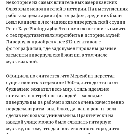
некоторые из самых влиятельных американских
блюзовых исполнителей в истории. На выступлениях
работала целая армия фотографов, среди них были
Билл Коннелл и Лес Чадвик из ливерпульской студии
Peter Kaye Photography. Это помогло оставить память
о тех представителях мерсибита в истории. Музей
Ливерпуля приобрел у нее 912 негативов с
фотографиями, где задокументированы разные
элементы ливерпульской жизни, в том числе
музыкальной.
Официально считается, что Мерсибит перестал
существовать в середине 1960-х, хотя до этого он
буквально захватил весь мир. Стиль идеально
вписался в потребности людей – молодые
ливерпульцы из рабочего класса очень качественно
переделали ритм-энд-блюз, ду-вап и рок-н-ролл,
сделав несколько уникальным. Практически на
каждой улице можно было слышать гитарную
музыку, потому что для послевоенного города это