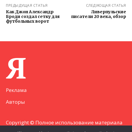
ПРЕДЫДУЩАЯ СТАТЬЯ
СЛЕДУЮЩАЯ СТАТЬЯ
Как Джон Александр
Ливерпульские
Броди создал сетку для
писатели 20 века, обзор
футбольных ворот
Я
Реклама
Авторы
Copyright © Полное использование материала
запрещено. Частично разрешено с